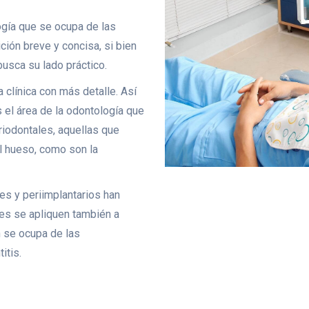
ogía que se ocupa de las
ición breve y concisa, si bien
busca su lado práctico.
a clínica con más detalle. Así
 el área de la odontología que
riodontales, aquellas que
el hueso, como son la
les y periimplantarios han
es se apliquen también a
n se ocupa de las
itis.