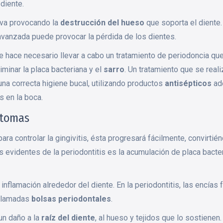
diente.
, va provocando la
destrucción del hueso
que soporta el diente.
 avanzada puede provocar la pérdida de los dientes.
s se hace necesario llevar a cabo un tratamiento de periodoncia qu
minar la placa bacteriana y el
sarro
. Un tratamiento que se reali
a correcta higiene bucal, utilizando productos
antisépticos
ade
s en la boca.
ntomas
ara controlar la gingivitis, ésta progresará fácilmente, convirtié
evidentes de la periodontitis es la acumulación de placa bacter
nflamación alrededor del diente. En la periodontitis, las encías
 llamadas
bolsas periodontales
.
un daño a la
raíz del diente
, al hueso y tejidos que lo sostienen.