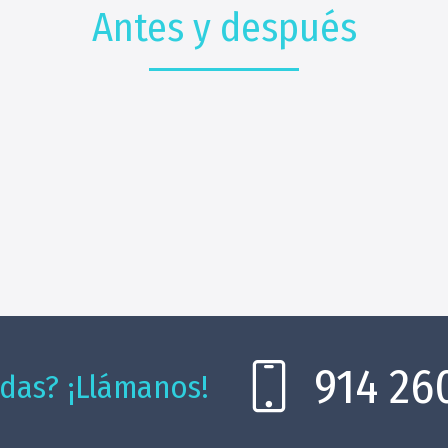
Antes y después
914 26
das? ¡Llámanos!