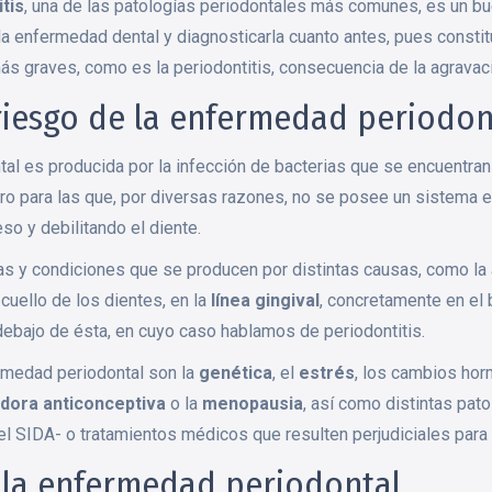
itis
, una de las patologías periodontales más comunes, es un bu
la enfermedad dental y diagnosticarla cuanto antes, pues constit
s graves, como es la periodontitis, consecuencia de la agravaci
riesgo de la enfermedad periodon
al es producida por la infección de bacterias que se encuentra
ro para las que, por diversas razones, no se posee un sistema 
so y debilitando el diente.
ías y condiciones que se producen por distintas causas, como la
 cuello de los dientes, en la
línea gingival
, concretamente en el 
 debajo de ésta, en cuyo caso hablamos de periodontitis.
rmedad periodontal son la
genética
, el
estrés
, los cambios hor
ldora anticonceptiva
o la
menopausia
, así como distintas pato
 el SIDA- o tratamientos médicos que resulten perjudiciales para 
 la enfermedad periodontal