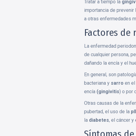
Tratar a tiempo la
gingiv
importancia de prevenir 
a otras enfermedades má
Factores de 
La enfermedad periodont
de cualquier persona, pe
dañando la encía y el hue
En general, son patolog
bacteriana y
sarro
en el
encía
(gingivitis
) o por
Otras causas de la enfe
pubertad, el uso de la
pí
la
diabetes
, el cáncer y
Síntomas de