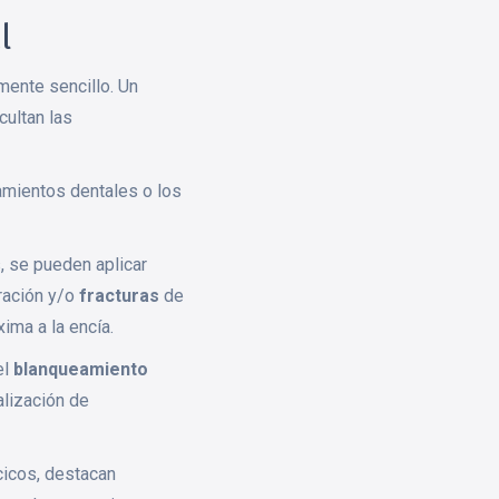
l
mente sencillo. Un
cultan las
eamientos dentales o los
, se pueden aplicar
ración y/o
fracturas
de
ima a la encía.
el
blanqueamiento
alización de
cicos, destacan