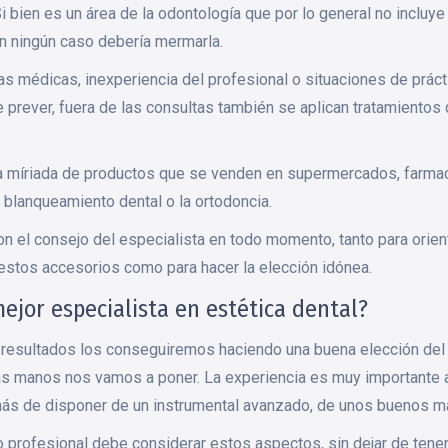
i bien es un área de la odontología que por lo general no incluy
en ningún caso debería mermarla.
as médicas, inexperiencia del profesional o situaciones de prác
e prever, fuera de las consultas también se aplican tratamiento
la míriada de productos que se venden en supermercados, farmac
 blanqueamiento dental o la ortodoncia.
n el consejo del especialista en todo momento, tanto para orien
 estos accesorios como para hacer la elección idónea.
ejor especialista en estética dental?
 resultados los conseguiremos haciendo una buena elección del
as manos nos vamos a poner. La experiencia es muy importante a
más de disponer de un instrumental avanzado, de unos buenos ma
o profesional debe considerar estos aspectos, sin dejar de tener