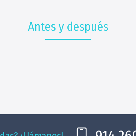
Antes y después
914 26
das? ¡Llámanos!