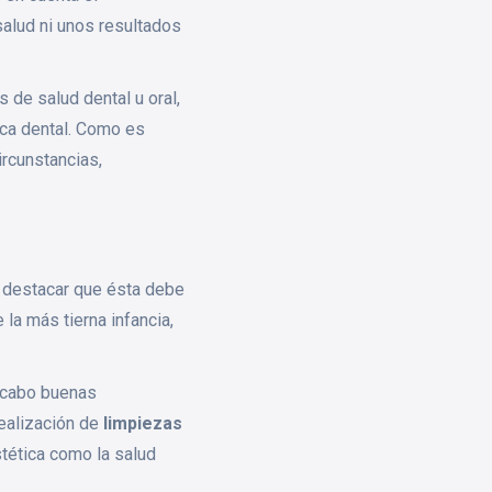
salud ni unos resultados
 de salud dental u oral,
ica dental. Como es
ircunstancias,
e destacar que ésta debe
a más tierna infancia,
a cabo buenas
ealización de
limpiezas
stética como la salud