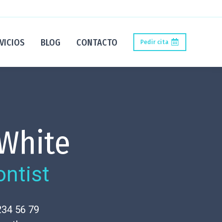
VICIOS
BLOG
CONTACTO
Pedir cita
White
ontist
234 56 79