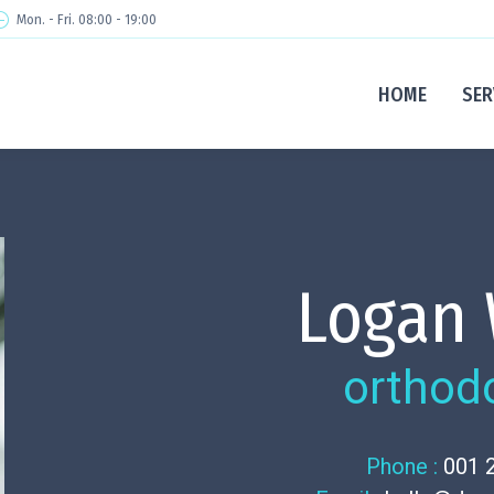
Mon. - Fri. 08:00 - 19:00
HOME
SER
Logan 
orthod
Phone :
001 