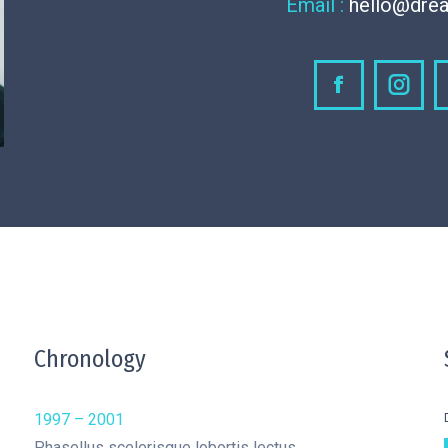
Email :
hello@dre
Facebook
Inst
Chronology
1997 – 2001
Phasellus scelerisque lobortis lectus.