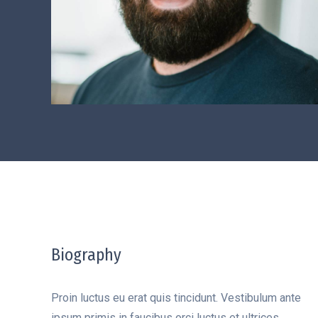
Biography
Proin luctus eu erat quis tincidunt. Vestibulum ante
ipsum primis in faucibus orci luctus et ultrices