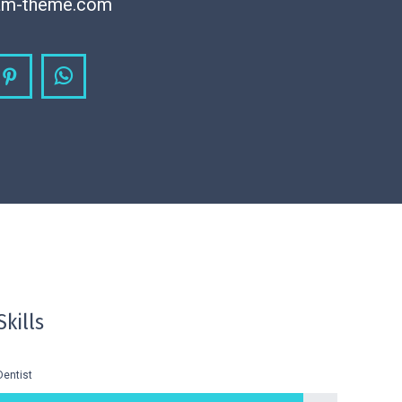
am-theme.com
agram
Pinterest
Whatsapp
Skills
Dentist