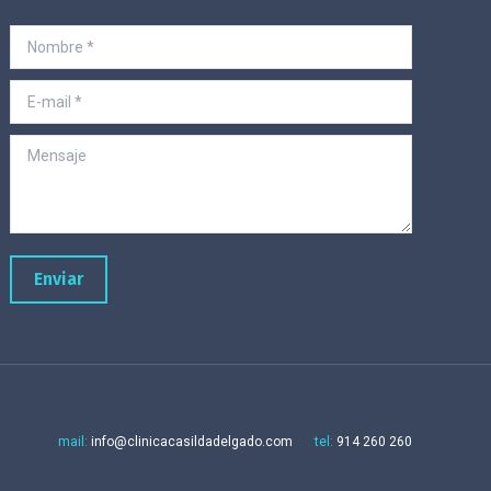
Nombre *
E-mail *
Mensaje
Enviar
mail:
info@clinicacasildadelgado.com
tel:
914 260 260